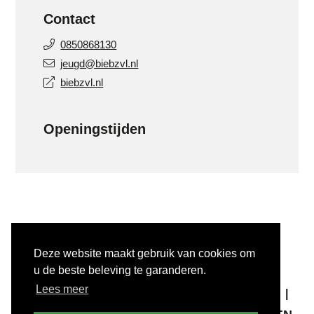
Contact
0850868130
jeugd@biebzvl.nl
biebzvl.nl
Openingstijden
Deze website maakt gebruik van cookies om
u de beste beleving te garanderen.
COPYRIGHT © 2025 #INULST
Lees meer
ALGEMENE VOORWAARDEN
PRIVACY