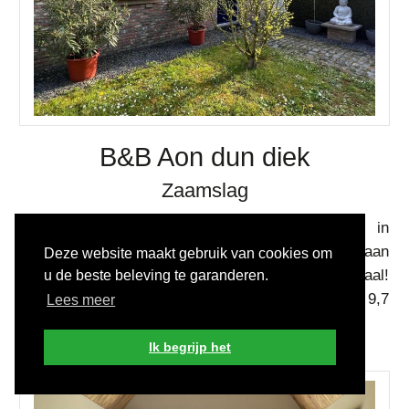
B&B Aon dun diek
Zaamslag
Een charmante B&B met 2 kamers, gelegen in
Zaamslag, op fietsafstand van Hulst. De ligging aan
Deze website maakt gebruik van cookies om
de dijk langs een fietsknooppunt is dus ideaal!
u de beste beleving te garanderen.
Vriendelijke uitbaters, goed ontbijt. Met een 9,7
Lees meer
gewaardeerd als voortreffelijk!
Ik begrijp het