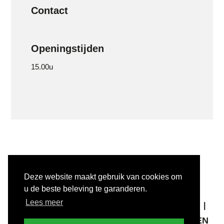
Contact
Openingstijden
15.00u
Deze website maakt gebruik van cookies om
u de beste beleving te garanderen.
COPYRIGHT © 2025 #INULST
Lees meer
ALGEMENE VOORWAARDEN
PRIVACY
DISCLAIMER
MELD KWETSBAARHEDEN