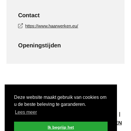
Contact
https://www.haarwerken.eu/
Openingstijden
Deze website maakt gebruik van cookies om
u de beste beleving te garanderen.
COPYRIGHT © 2025 #INULST
Lees meer
ALGEMENE VOORWAARDEN
PRIVACY
DISCLAIMER
MELD KWETSBAARHEDEN
Ik begrijp het