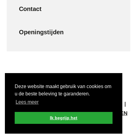
Contact
Openingstijden
Deze website maakt gebruik van cookies om
u de beste beleving te garanderen.
COPYRIGHT © 2025 #INULST
Lees meer
ALGEMENE VOORWAARDEN
PRIVACY
DISCLAIMER
MELD KWETSBAARHEDEN
Ik begrijp het
Login voor ondernemers