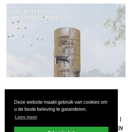
UITZICHTPUNT
NIEMANDSLAND
Deze website maakt gebruik van cookies om
u de beste beleving te garanderen.
COPYRIGHT © 2025 #INULST
Lees meer
ALGEMENE VOORWAARDEN
PRIVACY
DISCLAIMER
MELD KWETSBAARHEDEN