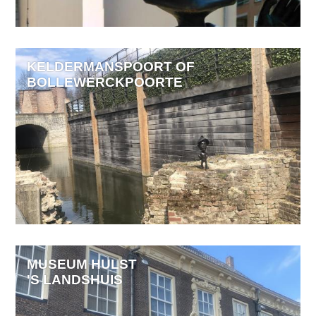
KELDERMANSPOORT OF
BOLLEWERCKPOORTE
MUSEUM HULST
'S LANDSHUIS